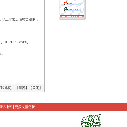
前可以正常发起临时会话的，
get='_blank'><img
题。
打印此页
】 【
顶部
】【
关闭
】
网站地图
|
更多友情链接