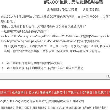
解决QQ“抱歉，无法发起临时会话
发布日期：[2014/3/28] 共阅[5311]次
自从2014年3月1日开始，网站上放置QQ客服代码的网站，在点击联系QQ时，以
现在提示：
“抱歉，无法发起临时会话，您可以 添加对方为好友以发送消息！”
一般使用QQ临时会话的源代码如下：
<a href='http://wpa.qq.com/msgrd?V=1&Uin=123456&Site=QQ咨询&Menu=yes' tar
src='http://wpa.qq.com/pa?p=1:123456:4' border='0' alt='QQ' />QQ客服</a>
由于QQ组件更新，上述代码里的 Uin 已经不支持，更改为小写的 uin 即可解决问
当然，你的qq设置还要确保：系统设置--权限设置--临时会话 前面没有打勾.
上一篇：
网站制作需要提供哪些网站内容资料？
下一篇：
如何更改QQ未启用状态？QQ为什么会出现未启用状态
【
网络推广
|
成功案例
|
付款方式
|
服务报价
|
诚聘英才
|
下载中心
|
ICP备案
|
联系我们
|
oogle排名
Google优化
瑞安网络公司
温州网站建设
温州网络公司
5655859 传真：0577-25655859 E-mail：#
zxh@qs315.com
(发邮件时请去掉#)