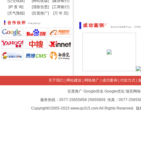
[
公交线路
]
[
网站改版
]
[
建设银行
]
[
IP 查 询
]
[
清除负责
]
[
工商银行
]
[
天气预报
]
[
百度推广
]
[
万 年 历
]
关于我们
|
网站建设
|
网络推广
|
成功案例
|
付款方式
|
百度推广
Google排名
Google优化
瑞安网络
服务热线：0577-25655858 25655859 传真：0577-2565585
Copyright©2005-2015 www.qs315.com All Rights Reserved