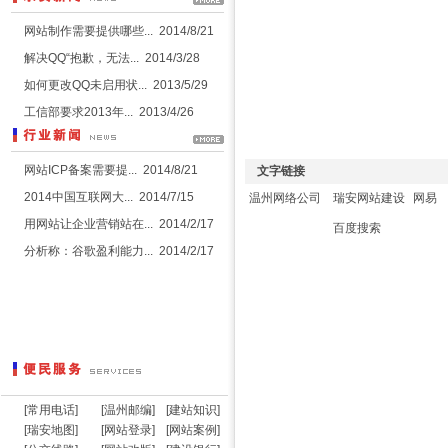
网站制作需要提供哪些...
2014/8/21
解决QQ“抱歉，无法...
2014/3/28
如何更改QQ未启用状...
2013/5/29
工信部要求2013年...
2013/4/26
网站ICP备案需要提...
2014/8/21
文字链接
2014中国互联网大...
2014/7/15
温州网络公司
瑞安网站建设
网易
用网站让企业营销站在...
2014/2/17
百度搜索
分析称：谷歌盈利能力...
2014/2/17
[
常用电话
]
[
温州邮编
]
[
建站知识
]
[
瑞安地图
]
[
网站登录
]
[
网站案例
]