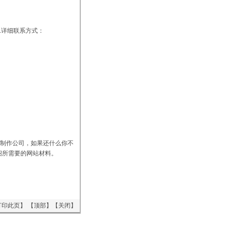
5.详细联系方式：
制作公司，如果还什么你不
细介绍所需要的网站材料。
打印此页
】 【
顶部
】【
关闭
】